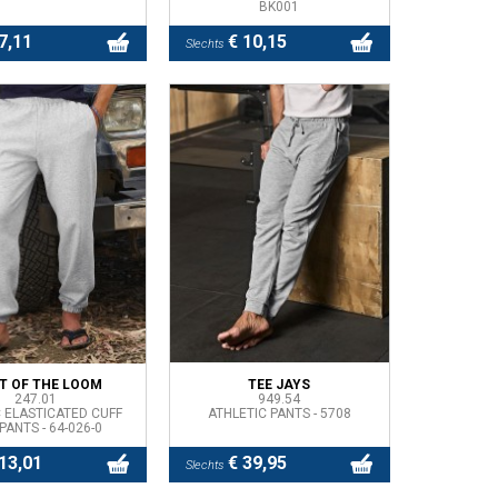
BK001
7,11
€ 10,15
Slechts
IT OF THE LOOM
TEE JAYS
247.01
949.54
 ELASTICATED CUFF
ATHLETIC PANTS - 5708
PANTS - 64-026-0
13,01
€ 39,95
Slechts