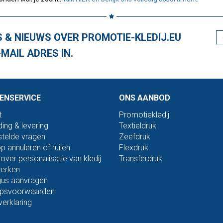
S & NIEUWS OVER PROMOTIE-KLEDIJ.EU
MAIL ADRES IN.
ENSERVICE
ONS AANBOD
t
Promotiekledij
ing & levering
Textieldruk
telde vragen
Zeefdruk
 annuleren of ruilen
Flexdruk
over personalisatie van kledij
Transferdruk
erken
gus aanvragen
psvoorwaarden
erklaring