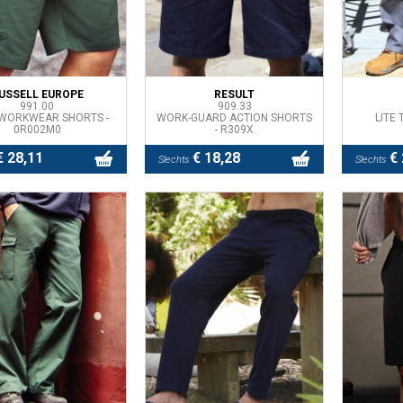
USSELL EUROPE
RESULT
991.00
909.33
 WORKWEAR SHORTS -
WORK-GUARD ACTION SHORTS
LITE
0R002M0
- R309X
 28,11
€ 18,28
€ 
Slechts
Slechts