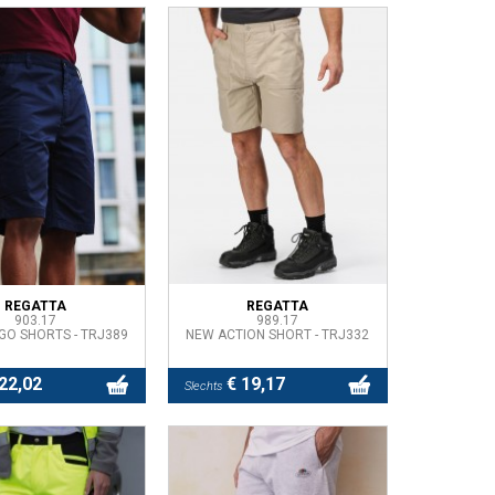
REGATTA
REGATTA
903.17
989.17
GO SHORTS - TRJ389
NEW ACTION SHORT - TRJ332
22,02
€ 19,17
Slechts