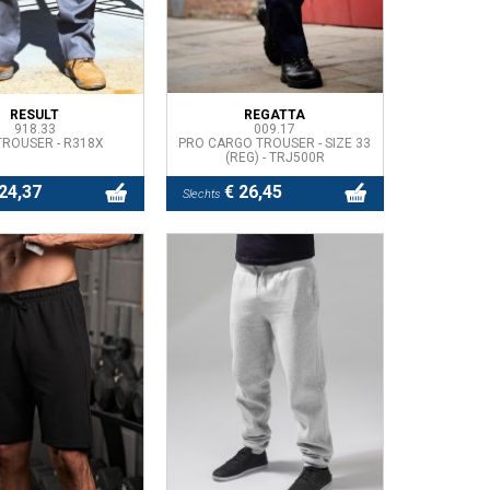
RESULT
REGATTA
918.33
009.17
 TROUSER - R318X
PRO CARGO TROUSER - SIZE 33
(REG) - TRJ500R
24,37
€ 26,45
Slechts