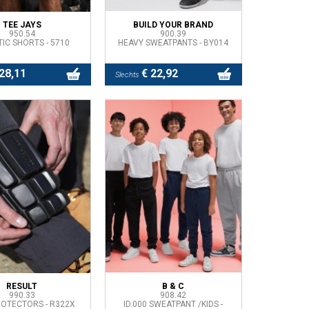
TEE JAYS
BUILD YOUR BRAND
950.54
900.39
TIC SHORTS - 5710
HEAVY SWEATPANTS - BY014
28,11
€ 22,92
Slechts
RESULT
B & C
990.33
908.42
ROTECTORS - R322X
ID.000 SWEATPANT /KIDS -