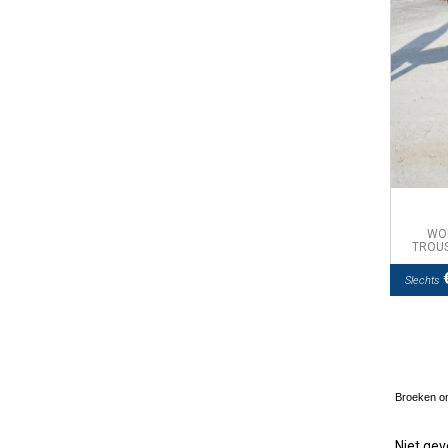
WO
TROUS
€
Slechts
Broeken om 
Niet ge