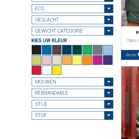
ECO
GESLACHT
GEWICHT CATEGORIE
R
KIES UW KLEUR
TWILL
€
Slechts
MOUWEN
REBRANDABLE
STIJL
STOF