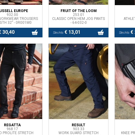
USSELL EUROPE
FRUIT OF THE LOOM
932.00
253.01
 WORKWEAR TROUSERS
CLASSIC OPEN HEM JOG PANTS
ATHLE
GTH 32” - 0R001M0
- 64-032-0
 30,40
€ 13,01
€ 
Slechts
Slechts
REGATTA
RESULT
968.17
903.33
O PROLITE STRETCH
WORK GUARD STRETCH
KNEE P