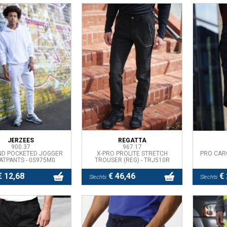
JERZEES
REGATTA
900.37
967.17
ND POCKETED JOGGER
X-PRO PROLITE STRETCH
PRO CAR
ATPANTS - 0S975M0
TROUSER (REG) - TRJ510R
 12,68
€ 46,46
€ 
Slechts
Slechts