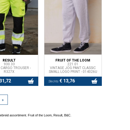
RESULT
FRUIT OF THE LOOM
930.33
221.01
 CARGO TROUSER -
VINTAGE JOG PANT CLASSIC
R327X
SMALL LOGO PRINT - 014026U
31,72
€ 13,76
Slechts
»
.
tgebreid assortiment. Fruit of the Loom, Result, B&C