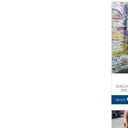
NUBLE
SWE
€
Slechts