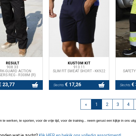
RESULT
KUSTOM KIT
908.33
913.11
RK-GUARD ACTION
SLIM FIT SWEAT SHORT - KK922
SAFETY
ERS REG - R308M (R)
 23,77
€ 17,26
€ 
Slechts
Slechts
«
1
2
3
4
te werken, te sporten, voor de vrije tijd, voor de training... neem gerust een kijkje in ons ui
vonden wat je zocht?
Klik HIER en bekijk ons volledig assortiment!