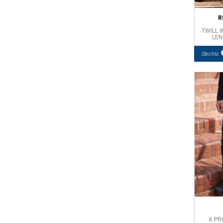
R
TWILL
LEN
€
Slechts
X-PR