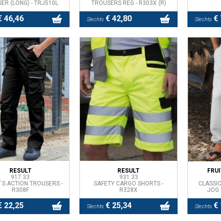
ER (LONG) - TRJ510L
TROUSERS REG - R303X (R)
 46,46
€ 42,80
€ 
Slechts
Slechts
RESULT
RESULT
FRU
917.33
931.33
S ACTION TROUSERS -
SAFETY CARGO SHORTS -
CLASSIC
R308F
R328X
JOG 
 22,25
€ 25,34
€ 
Slechts
Slechts