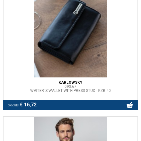
KARLOWSKY
093.67
WAITER`S WALLET WITH PRESS STUD - KZB 40
€ 16,72
Slechts