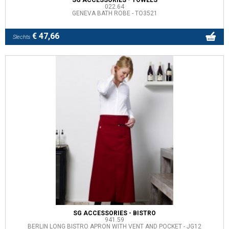
022.64
GENEVA BATH ROBE - TO3521
€ 47,66
Slechts
SG ACCESSORIES - BISTRO
941.59
BERLIN LONG BISTRO APRON WITH VENT AND POCKET - JG12