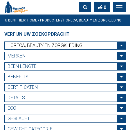
0
Toggl
navig
U BENT HIER:
HOME
PRODUCTEN
HORECA, BEAUTY EN ZORGKLEDING
VERFIJN UW ZOEKOPDRACHT
HORECA, BEAUTY EN ZORGKLEDING
MERKEN
BEEN LENGTE
BENEFITS
CERTIFICATEN
DETAILS
ECO
GESLACHT
GEWICHT CATEGORIE